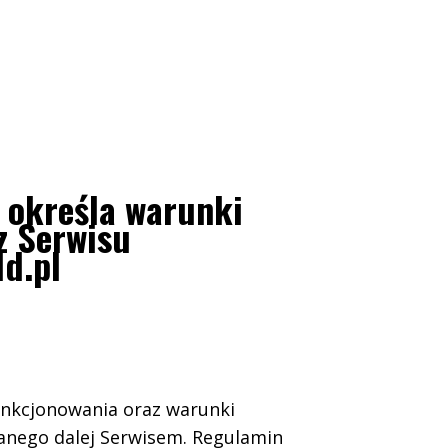
 określa warunki
z Serwisu
d.pl
unkcjonowania oraz warunki
wanego dalej Serwisem. Regulamin