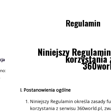
Regulamin
Niniejszy Regulamin
korzystania 
cja
360worl
no:
I. Postanowienia ogólne
Niniejszy Regulamin określa zasady f
korzystania z serwisu 360world.pl, z