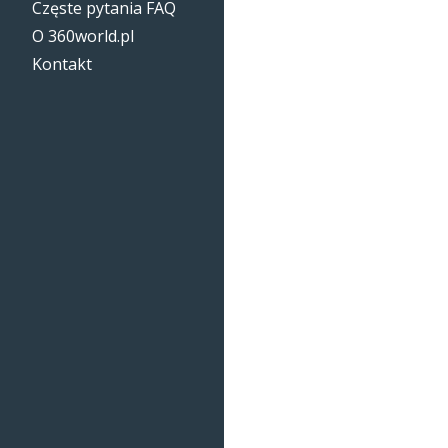
Częste pytania FAQ
O 360world.pl
Kontakt