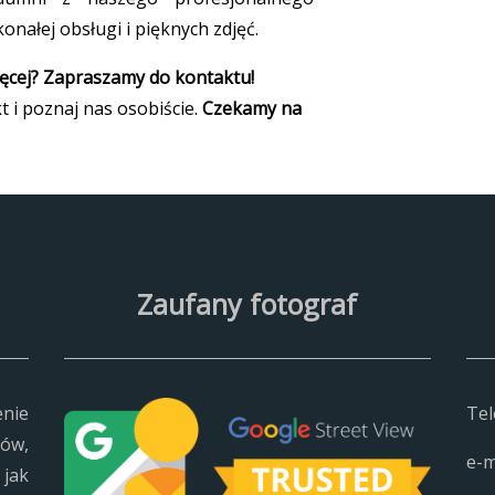
konałej obsługi i pięknych zdjęć.
ięcej? Zapraszamy do kontaktu!
 i poznaj nas osobiście.
Czekamy na
Zaufany fotograf
enie
Tel
ów,
e-m
jak