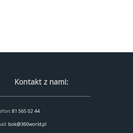
Kontakt z nami:
efon:
81 565 02 44
ail:
bok@360world.pl