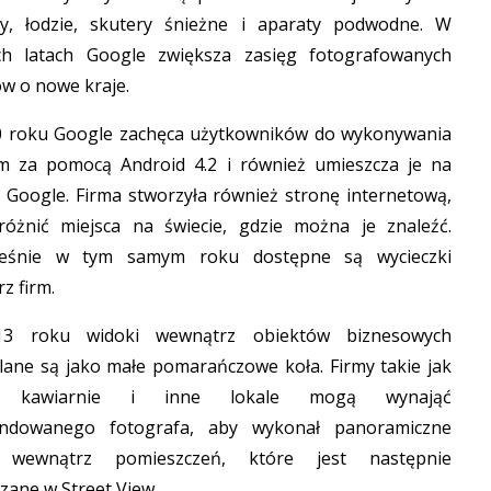
cy, łodzie, skutery śnieżne i aparaty podwodne. W
ych latach Google zwiększa zasięg fotografowanych
w o nowe kraje.
0 roku Google zachęca użytkowników do wykonywania
m za pomocą Android 4.2 i również umieszcza je na
Google. Firma stworzyła również stronę internetową,
óżnić miejsca na świecie, gdzie można je znaleźć.
ześnie w tym samym roku dostępne są wycieczki
z firm.
3 roku widoki wewnątrz obiektów biznesowych
lane są jako małe pomarańczowe koła. Firmy takie jak
y, kawiarnie i inne lokale mogą wynająć
ndowanego fotografa, aby wykonał panoramiczne
e wewnątrz pomieszczeń, które jest następnie
zane w Street View.