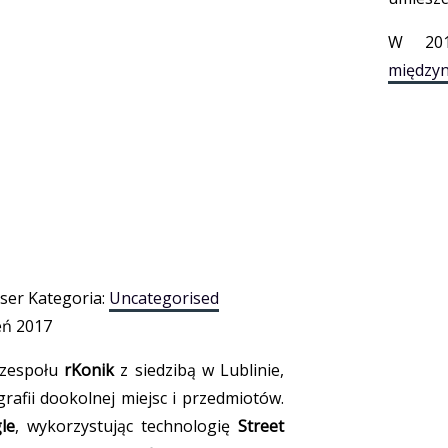
W 201
międzyn
ser
Kategoria:
Uncategorised
eń 2017
 zespołu
rKonik
z siedzibą w Lublinie,
grafii dookolnej miejsc i przedmiotów.
le
, wykorzystując technologię
Street