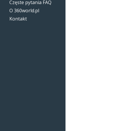
Częste pytania FAQ
O 360world.pl
Kontakt