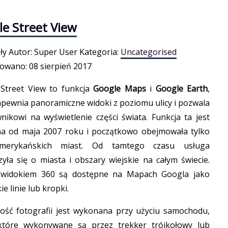
e Street View
ły
Autor:
Super User
Kategoria:
Uncategorised
kowano:
08 sierpień 2017
Street View to funkcja
Google Maps
i
Google Earth
,
apewnia panoramiczne widoki z poziomu ulicy i pozwala
nikowi na wyświetlenie części świata. Funkcja ta jest
a od maja 2007 roku i początkowo obejmowała tylko
merykańskich miast. Od tamtego czasu usługa
zyła się o miasta i obszary wiejskie na całym świecie.
z widokiem 360 są dostępne na Mapach Googla jako
ie linie lub kropki.
ść fotografii jest wykonana przy użyciu samochodu,
ektóre wykonywane są przez trekker trójkołowy lub