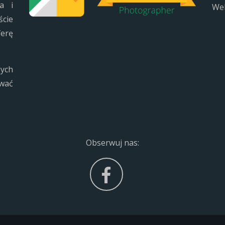
a i
Web
cie
ferę
ych
ować
Obserwuj nas: