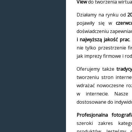
View
do tworzenia wirtual
Działamy na rynku od
2
pojawiły się w
czerw
doświadczeniu zapewni
i najwyższą jakość prac
.
nie tylko przestrzenie f
jak imprezy firmowe i rod
Oferujemy także
tradyc
tworzeniu stron intern
wdrażać nowoczesne roz
w internecie. Nasze
dostosowane do indywidu
Profesjonalna fotograf
szeroki zakres kateg
produktów. Jesteśmy 