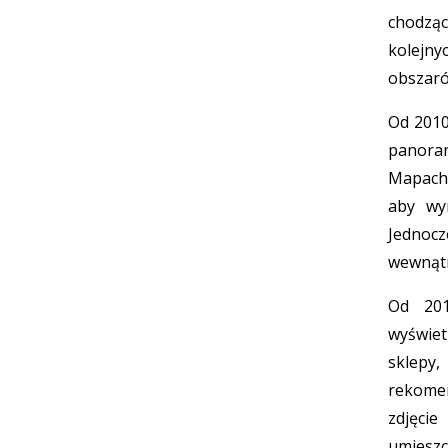
chodzą
kolejn
obszaró
Od 201
panora
Mapach 
aby wyr
Jednoc
wewnątr
Od 201
wyświet
sklep
rekome
zdjęci
umieszc