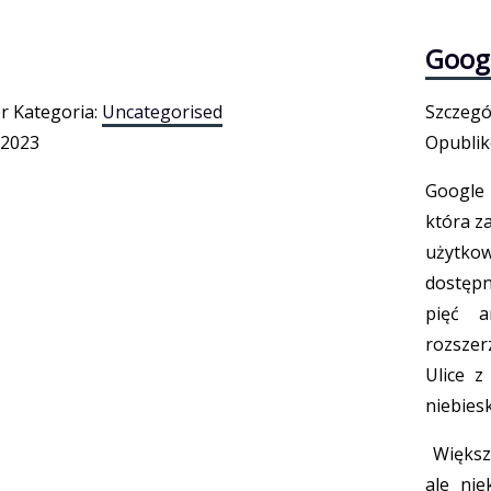
Googl
r
Kategoria:
Uncategorised
Szczegó
 2023
Opubli
Google 
która z
użytkow
dostępn
pięć a
rozszer
Ulice 
niebiesk
Większo
ale ni