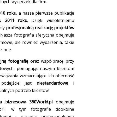
nych wycieczek dla firm.
010 roku
, a nasze pierwsze publikacje
cu 2011 roku
. Dzięki wieloletniemu
amy
profesjonalną realizację projektów
 Nasza fotografia sferyczna obejmuje
irmowe, ale również wydarzenia, takie
zinne.
yjną fotografię
oraz współpracę przy
etowych, pomagając naszym klientom
wiązania wzmacniające ich obecność
 podejście jest
niestandardowe
i
alnych potrzeb klientów.
ia biznesowa 360World.pl
obejmuje
orii, w tym fotografie dookolne
dumni z naszego profesjonalnego